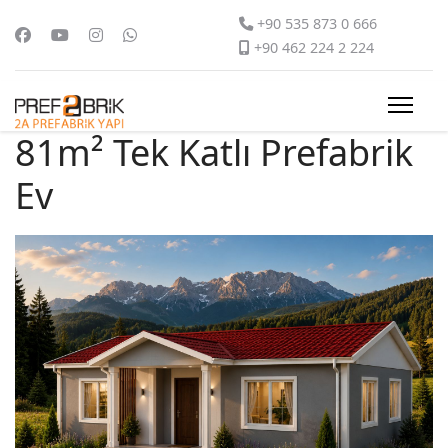
+90 535 873 0 666
+90 462 224 2 224
81m² Tek Katlı Prefabrik
Ev