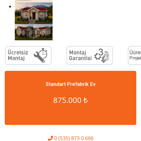
Standart Prefabrik Ev
875.000 ₺
0 (535) 873 0 666